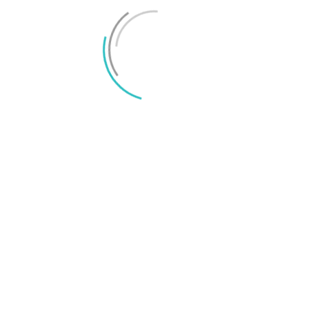
Joel Oscarsson
Joel är chefredaktör på Surfa och smartphoneexpert med många års
erfarenhet av konsumentjournalistik. Epost: joel@surfa.se.
RELATERADE ARTIKLAR
MER FRÅN SKRIBENTEN
Bäst under 10 000 kronor – flaggskepp utan
extremt pris