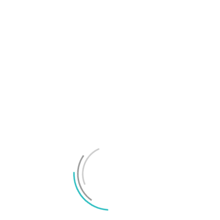
TechBubbel 167 – Oväntade Activision-
blockaden
Joel Oscarsson
-
2023/04/28
0
I TechBubbel 167 pratar vi den oväntade blockaden av
Microsofts Activision-köp, om varför AMD Ryzen 7000-
kretsar har börjat fallera...