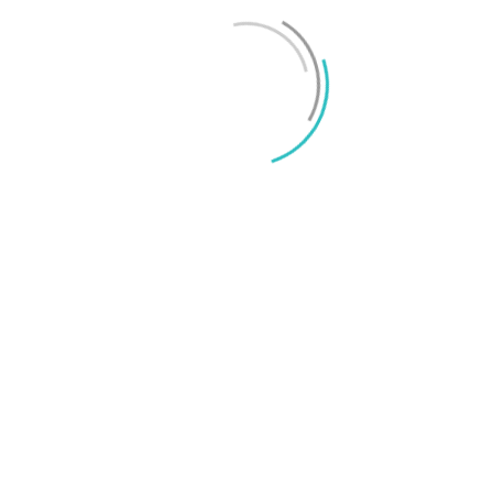
Mikael Schwartz
-
2026/06/22
0
iPhone 18 sägs få mycket mer RAM än föregångaren
Mikael Schwartz
-
2026/06/09
0