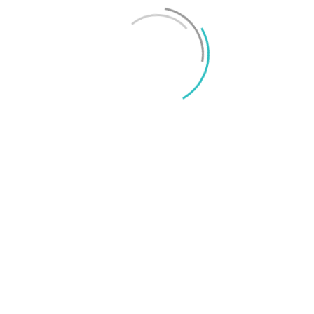
Mikael Schwartz
-
2026/06/22
0
iPhone 18 sägs få mycket mer RAM än föregångaren
Mikael Schwartz
-
2026/06/09
0