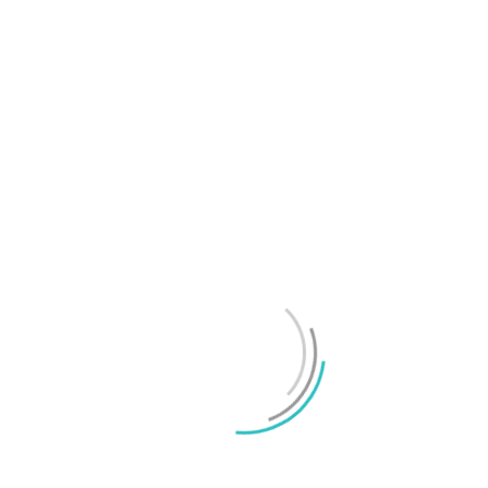
Samsung Galaxy Z Fold8 Ultra, Fold8 och Flip8
presenterade
Mikael Schwartz
-
2026/07/22
0