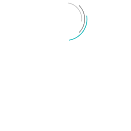
iPhone 18 sägs få mycket mer RAM än föregångaren
Mikael Schwartz
-
2026/06/09
0