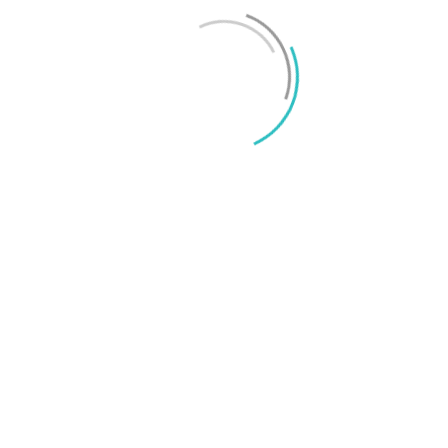
Mikael Schwartz
-
2026/06/22
0
iPhone 18 sägs få mycket mer RAM än föregångaren
Mikael Schwartz
-
2026/06/09
0