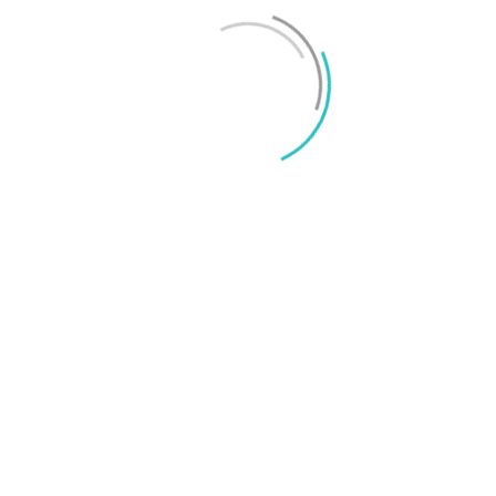
Mikael Schwartz
-
2026/06/22
0
iPhone 18 sägs få mycket mer RAM än föregångaren
Mikael Schwartz
-
2026/06/09
0