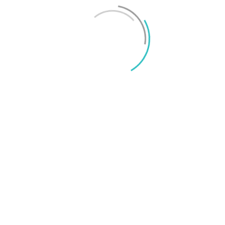
Mikael Schwartz
-
2026/06/22
0
iPhone 18 sägs få mycket mer RAM än föregångaren
Mikael Schwartz
-
2026/06/09
0