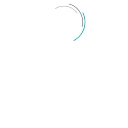
Mikael Schwartz
-
2026/06/22
0
iPhone 18 sägs få mycket mer RAM än föregångaren
Mikael Schwartz
-
2026/06/09
0