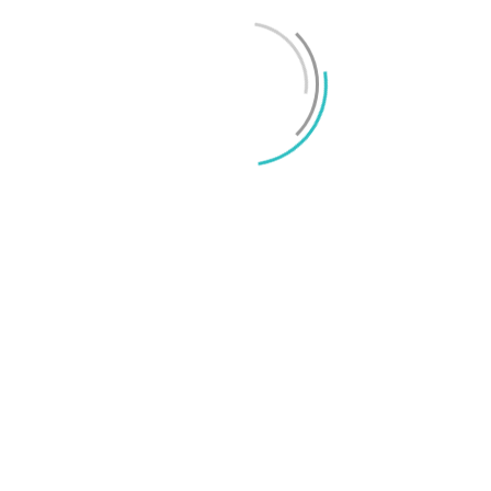
Mikael Schwartz
-
2026/06/22
0
iPhone 18 sägs få mycket mer RAM än föregångaren
Mikael Schwartz
-
2026/06/09
0