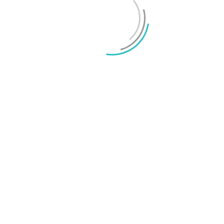
marknaderna
Mikael Schwartz
-
2026/07/20
0
Test: Motorola Signature – ett elegant flaggskepp
Mikael Schwartz
-
2026/06/22
0