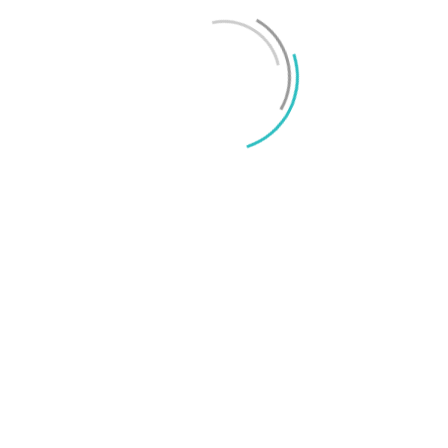
Mikael Schwartz
-
2026/06/22
0
iPhone 18 sägs få mycket mer RAM än föregångaren
Mikael Schwartz
-
2026/06/09
0