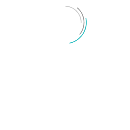
Mikael Schwartz
-
2026/06/22
0
iPhone 18 sägs få mycket mer RAM än föregångaren
Mikael Schwartz
-
2026/06/09
0