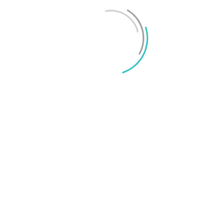
Mikael Schwartz
-
2026/06/22
0
iPhone 18 sägs få mycket mer RAM än föregångaren
Mikael Schwartz
-
2026/06/09
0