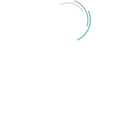
iPhone 18 sägs få mycket mer RAM än föregångaren
Mikael Schwartz
-
2026/06/09
0