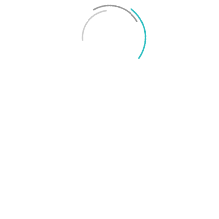
Mikael Schwartz
-
2026/06/22
0
iPhone 18 sägs få mycket mer RAM än föregångaren
Mikael Schwartz
-
2026/06/09
0