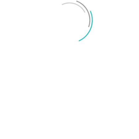
iPhone 18 sägs få mycket mer RAM än föregångaren
Mikael Schwartz
-
2026/06/09
0