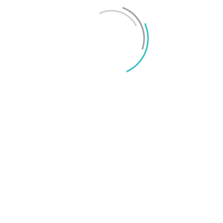
Mikael Schwartz
-
2026/06/22
0
iPhone 18 sägs få mycket mer RAM än föregångaren
Mikael Schwartz
-
2026/06/09
0