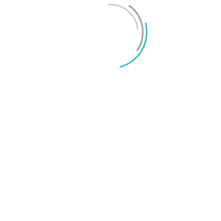
iPhone 18 sägs få mycket mer RAM än föregångaren
Mikael Schwartz
-
2026/06/09
0