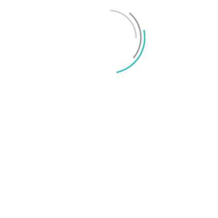
Mikael Schwartz
-
2026/06/22
0
iPhone 18 sägs få mycket mer RAM än föregångaren
Mikael Schwartz
-
2026/06/09
0