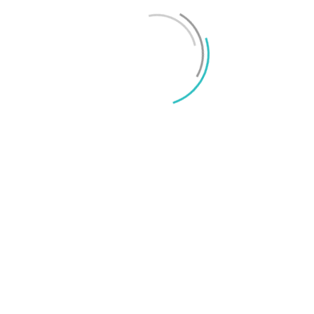
Mikael Schwartz
-
2026/06/22
0
iPhone 18 sägs få mycket mer RAM än föregångaren
Mikael Schwartz
-
2026/06/09
0