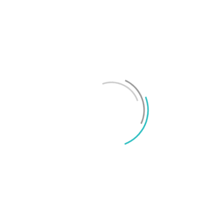
Test: Motorola Signature – ett elegant flaggskepp
Mikael Schwartz
-
2026/06/22
0