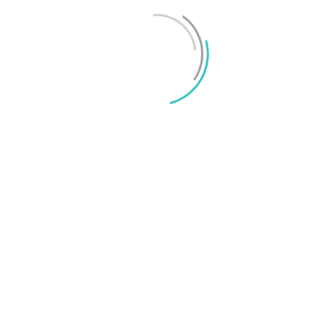
Mikael Schwartz
-
2026/06/22
0
iPhone 18 sägs få mycket mer RAM än föregångaren
Mikael Schwartz
-
2026/06/09
0