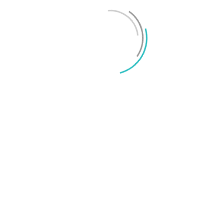
Mikael Schwartz
-
2026/06/22
0
iPhone 18 sägs få mycket mer RAM än föregångaren
Mikael Schwartz
-
2026/06/09
0