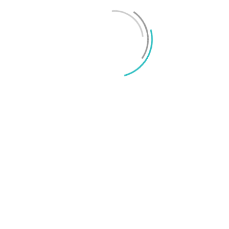
Mikael Schwartz
-
2026/06/22
0
iPhone 18 sägs få mycket mer RAM än föregångaren
Mikael Schwartz
-
2026/06/09
0