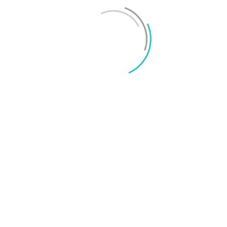
Mikael Schwartz
-
2026/06/22
0
iPhone 18 sägs få mycket mer RAM än föregångaren
Mikael Schwartz
-
2026/06/09
0