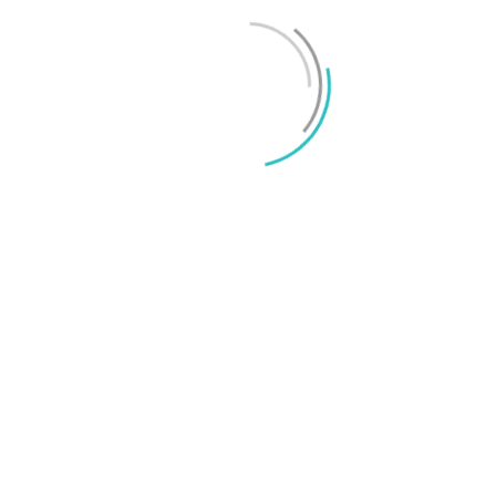
Mikael Schwartz
-
2026/06/22
0
iPhone 18 sägs få mycket mer RAM än föregångaren
Mikael Schwartz
-
2026/06/09
0