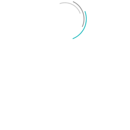
iPhone 18 sägs få mycket mer RAM än föregångaren
Mikael Schwartz
-
2026/06/09
0