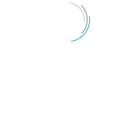
iPhone 18 sägs få mycket mer RAM än föregångaren
Mikael Schwartz
-
2026/06/09
0