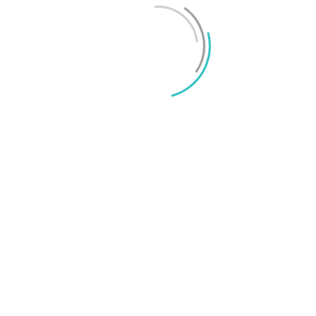
iPhone 18 sägs få mycket mer RAM än föregångaren
Mikael Schwartz
-
2026/06/09
0