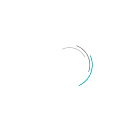
Test: Motorola Signature – ett elegant flaggskepp
Mikael Schwartz
-
2026/06/22
0