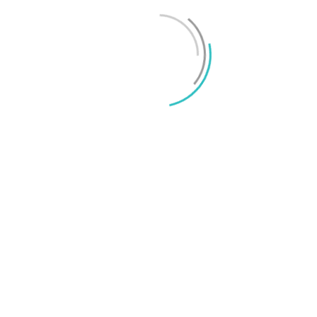
Mikael Schwartz
-
2026/06/22
0
iPhone 18 sägs få mycket mer RAM än föregångaren
Mikael Schwartz
-
2026/06/09
0