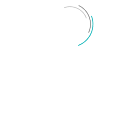
Mikael Schwartz
-
2026/06/22
0
iPhone 18 sägs få mycket mer RAM än föregångaren
Mikael Schwartz
-
2026/06/09
0