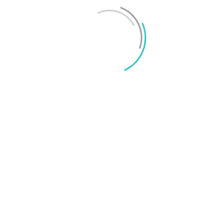
Mikael Schwartz
-
2026/06/22
0
iPhone 18 sägs få mycket mer RAM än föregångaren
Mikael Schwartz
-
2026/06/09
0