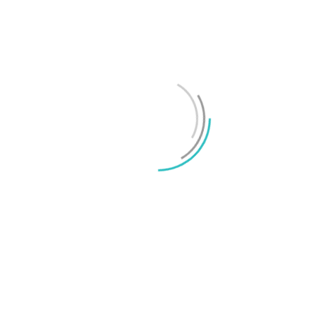
OnePlus sägs lämna europeiska och amerikanska
marknaderna
Mikael Schwartz
-
2026/07/20
0