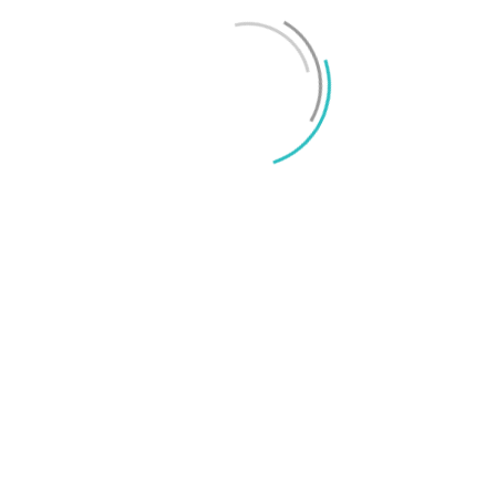
Mikael Schwartz
-
2026/06/22
0
iPhone 18 sägs få mycket mer RAM än föregångaren
Mikael Schwartz
-
2026/06/09
0