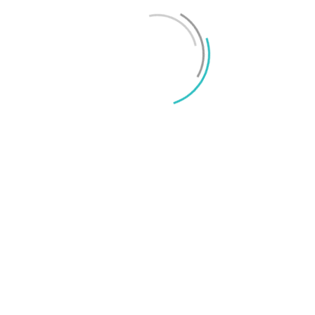
Mikael Schwartz
-
2026/06/22
0
iPhone 18 sägs få mycket mer RAM än föregångaren
Mikael Schwartz
-
2026/06/09
0