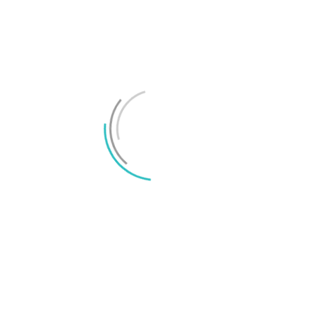
Bäst under 8
Bästa lilla
000 kronor
telefonen
Google Pixel 7
Sony Xperia 5 IV
TAGGAR
IFA 2022
Joel Oscarsson
Joel är chefredaktör på Surfa och smartphoneexpert med många års
erfarenhet av konsumentjournalistik. Epost: joel@surfa.se.