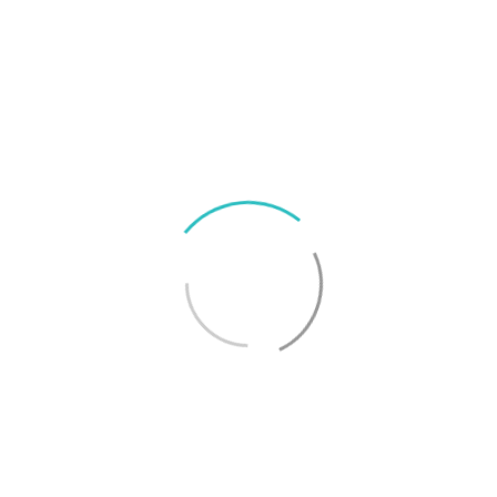
Smartphoneguiden hittar du utmärkelser så som
”Bäst under 6 000 kronor”, ”Längst batteritid”,
”Bästa hållbara telefonen” och många fler. Dyk in i
Sveriges största jämförande test av smartphones
och hitta din nya telefon.
Till Svenska Smartphoneguiden
På Surfa.se jobbar vi utifrån
konsumentjournalistiska principer för
att ta reda på sanningen. Vi skriver
utförliga artiklar och tester och
tummar inte på kvalitet eller opartiskhet.
Läs mer
om hur vi jobbar för god journalistik här.