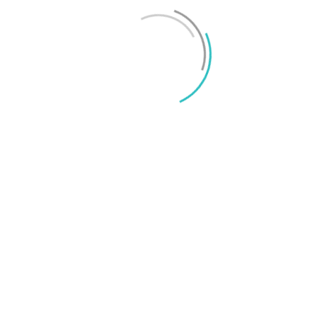
Mikael Schwartz
-
2026/06/22
0
iPhone 18 sägs få mycket mer RAM än föregångaren
Mikael Schwartz
-
2026/06/09
0