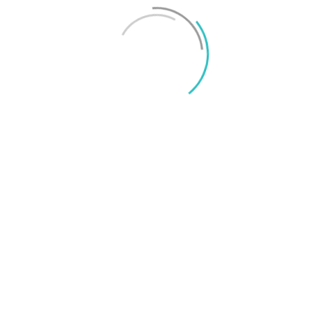
Mikael Schwartz
-
2026/06/22
0
iPhone 18 sägs få mycket mer RAM än föregångaren
Mikael Schwartz
-
2026/06/09
0