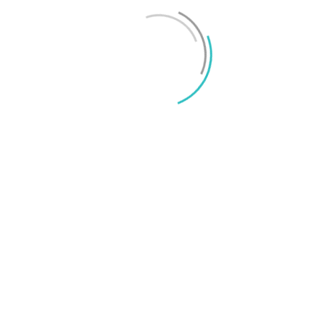
Mikael Schwartz
-
2026/06/22
0
iPhone 18 sägs få mycket mer RAM än föregångaren
Mikael Schwartz
-
2026/06/09
0