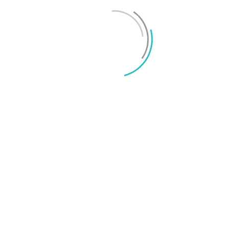
Mikael Schwartz
-
2026/06/22
0
iPhone 18 sägs få mycket mer RAM än föregångaren
Mikael Schwartz
-
2026/06/09
0