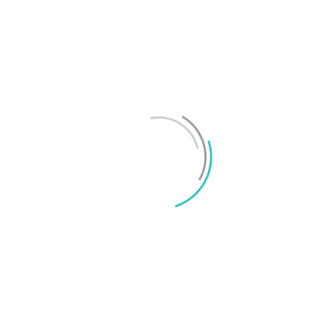
Test: Motorola Signature – ett elegant flaggskepp
Mikael Schwartz
-
2026/06/22
0