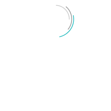
Mikael Schwartz
-
2026/06/22
0
iPhone 18 sägs få mycket mer RAM än föregångaren
Mikael Schwartz
-
2026/06/09
0