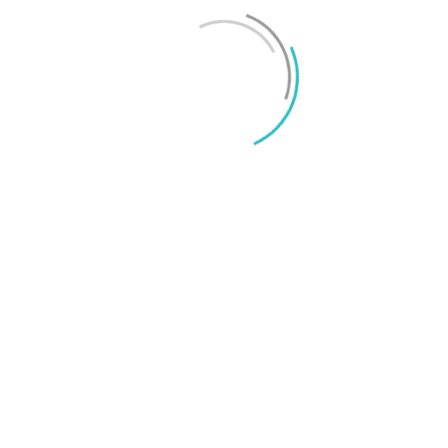
Mikael Schwartz
-
2026/06/22
0
iPhone 18 sägs få mycket mer RAM än föregångaren
Mikael Schwartz
-
2026/06/09
0