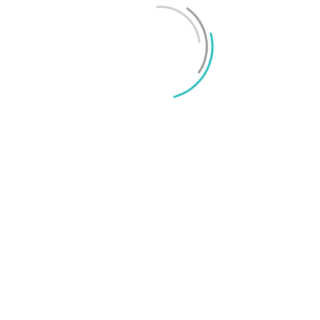
iPhone 18 sägs få mycket mer RAM än föregångaren
Mikael Schwartz
-
2026/06/09
0