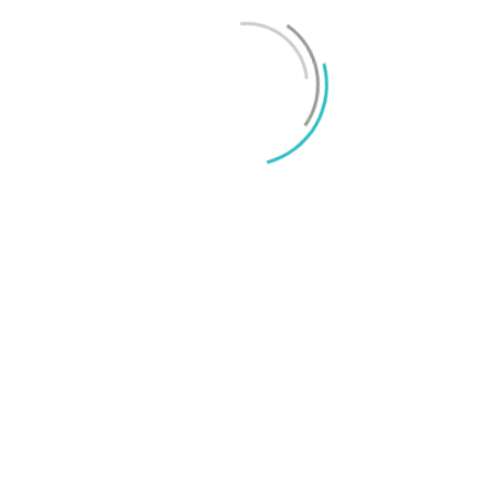
Mikael Schwartz
-
2026/06/22
0
iPhone 18 sägs få mycket mer RAM än föregångaren
Mikael Schwartz
-
2026/06/09
0