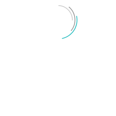
Mikael Schwartz
-
2026/06/22
0
iPhone 18 sägs få mycket mer RAM än föregångaren
Mikael Schwartz
-
2026/06/09
0